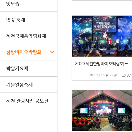
옛모습
벚꽃 축제
제천국제음악영화제
한방바이오박람회
2023제천한방바이오박람회 개막식
박달가요제
2023년 09월 27일
37
겨울얼음축제
제천 관광사진 공모전