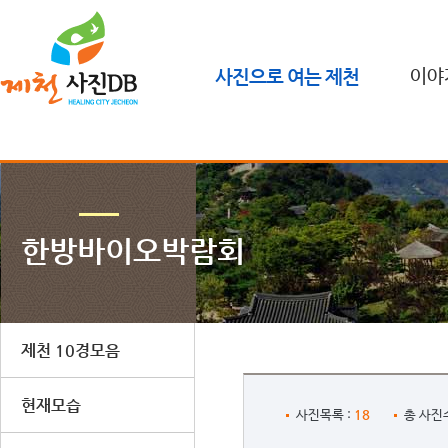
사진으로 여는 제천
이야
한방바이오박람회
제천 10경모음
현재모습
18
사진목록 :
총 사진수