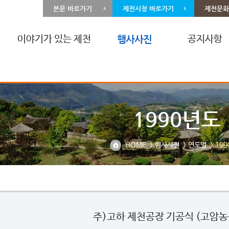
본문 바로가기
제천시청 바로가기
제천문화
이야기가 있는 제천
행사사진
공지사항
1990년도
HOME
>
행사사진
>
연도별
>
19
주)고하 제천공장 기공식 (고암