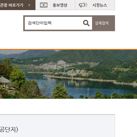
관광 바로가기
홍보영상
시정뉴스
상세검색
90년도
농공단지)