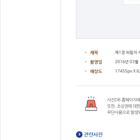
제목
제1경 의림지
촬영일
2016년 03월
해상도
17455px X 6
사진DB 홈페이지
또한,
초상권에 대한
무단사용으로 발생되
관련사진