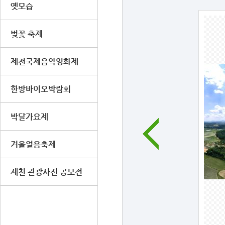
옛모습
벚꽃 축제
제천국제음악영화제
한방바이오박람회
박달가요제
겨울얼음축제
제천 관광사진 공모전