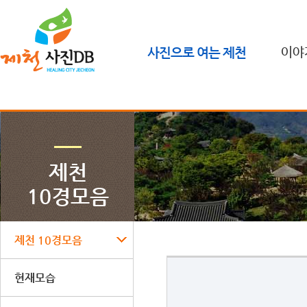
사진으로 여는 제천
이야
제천
10경모음
제천 10경모음
현재모습