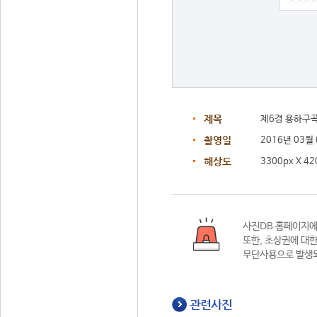
제목
제6경 용하구
촬영일
2016년 03월
해상도
3300px X 42
사진DB 홈페이지
또한,
초상권에 대한
무단사용으로 발생되
관련사진