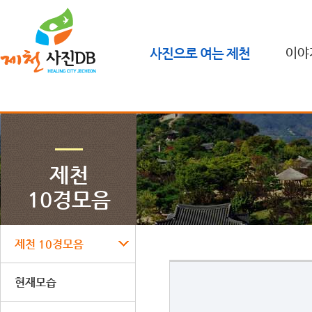
사진으로 여는 제천
이야
제천
10경모음
제천 10경모음
현재모습