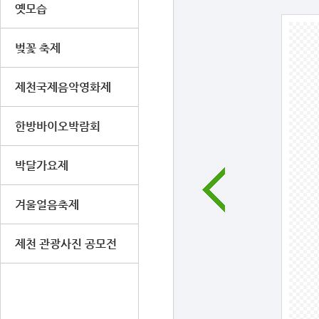
옛모습
벚꽃 축제
제천국제음악영화제
한방바이오박람회
박달가요제
겨울얼음축제
제천 관광사진 공모전