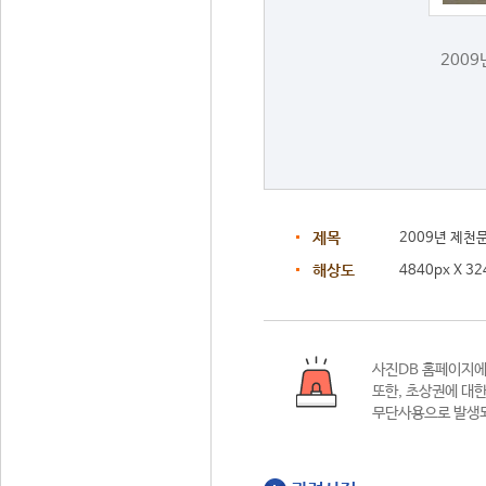
200
제목
2009년 제
해상도
4840px X 32
사진DB 홈페이지
또한,
초상권에 대한
무단사용으로 발생되