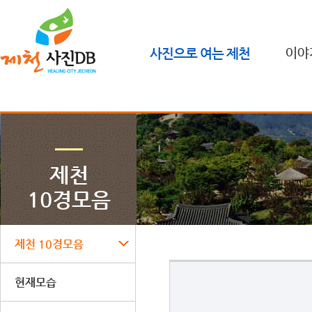
사진으로 여는 제천
이야
제천
10경모음
제천 10경모음
현재모습