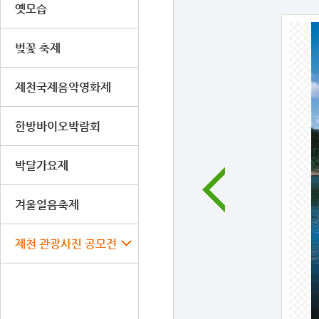
옛모습
벚꽃 축제
제천국제음악영화제
한방바이오박람회
박달가요제
겨울얼음축제
제천 관광사진 공모전