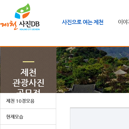
사진으로 여는 제천
이야
제천
관광사진
공모전
제천 10경모음
현재모습